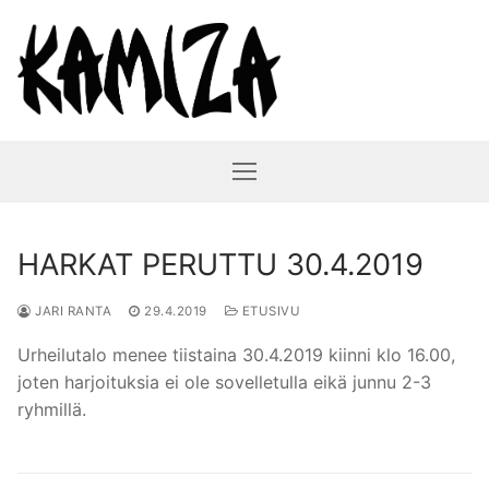
Hyppää
sisältöön
HARKAT PERUTTU 30.4.2019
JARI RANTA
29.4.2019
ETUSIVU
Urheilutalo menee tiistaina 30.4.2019 kiinni klo 16.00,
joten harjoituksia ei ole sovelletulla eikä junnu 2-3
ryhmillä.