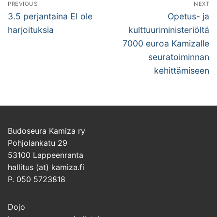
Artikkelien
PREVIOUS
NEXT
selaus
Previous
Next
3.5 perjantaina EI ole
Opetus- ja
post:
post:
harjoituksia
kulttuuriministeriöltä
7000 euroa Kamizalle
seuratoiminnan
kehittämiseen
Budoseura Kamiza ry
Pohjolankatu 29
53100 Lappeenranta
hallitus (at) kamiza.fi
P. 050 5723818
Dojo