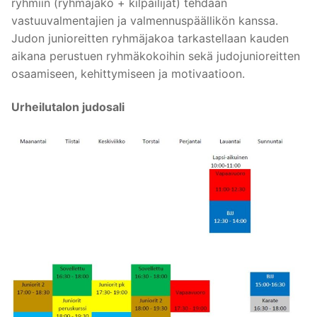
ryhmiin (ryhmäjako + kilpailijat) tehdään
vastuuvalmentajien ja valmennuspäällikön kanssa.
Judon junioreitten ryhmäjakoa tarkastellaan kauden
aikana perustuen ryhmäkokoihin sekä judojunioreitten
osaamiseen, kehittymiseen ja motivaatioon.
Urheilutalon judosali