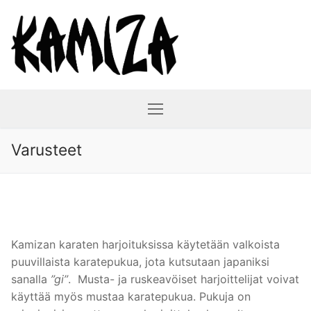
Hyppää
sisältöön
Varusteet
Kamizan karaten harjoituksissa käytetään valkoista
puuvillaista karatepukua, jota kutsutaan japaniksi
sanalla
”gi”
. Musta- ja ruskeavöiset harjoittelijat voivat
käyttää myös mustaa karatepukua. Pukuja on