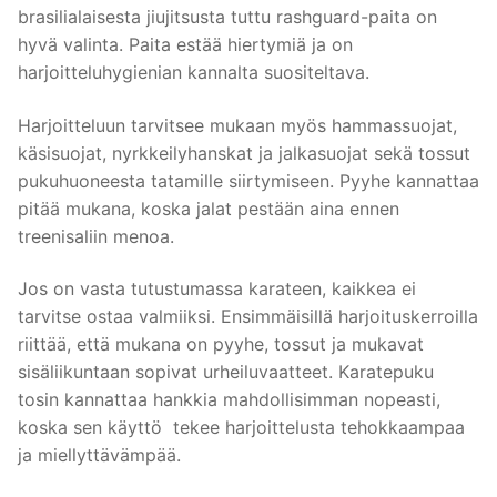
brasilialaisesta jiujitsusta tuttu rashguard-paita on
hyvä valinta. Paita estää hiertymiä ja on
harjoitteluhygienian kannalta suositeltava.
Harjoitteluun tarvitsee mukaan myös hammassuojat,
käsisuojat, nyrkkeilyhanskat ja jalkasuojat sekä tossut
pukuhuoneesta tatamille siirtymiseen. Pyyhe kannattaa
pitää mukana, koska jalat pestään aina ennen
treenisaliin menoa.
Jos on vasta tutustumassa karateen, kaikkea ei
tarvitse ostaa valmiiksi. Ensimmäisillä harjoituskerroilla
riittää, että mukana on pyyhe, tossut ja mukavat
sisäliikuntaan sopivat urheiluvaatteet. Karatepuku
tosin kannattaa hankkia mahdollisimman nopeasti,
koska sen käyttö tekee harjoittelusta tehokkaampaa
ja miellyttävämpää.