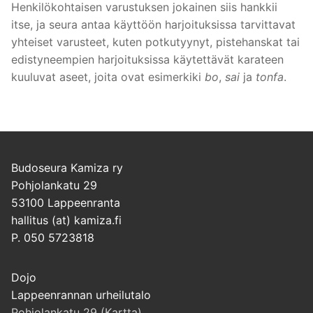
Henkilökohtaisen varustuksen jokainen siis hankkii
itse, ja seura antaa käyttöön harjoituksissa tarvittavat
yhteiset varusteet, kuten potkutyynyt, pistehanskat tai
edistyneempien harjoituksissa käytettävät karateen
kuuluvat aseet, joita ovat esimerkiki
bo
,
sai
ja
tonfa
.
Budoseura Kamiza ry
Pohjolankatu 29
53100 Lappeenranta
hallitus (at) kamiza.fi
P. 050 5723818
Dojo
Lappeenrannan urheilutalo
Pohjolankatu 29 (Kartta)