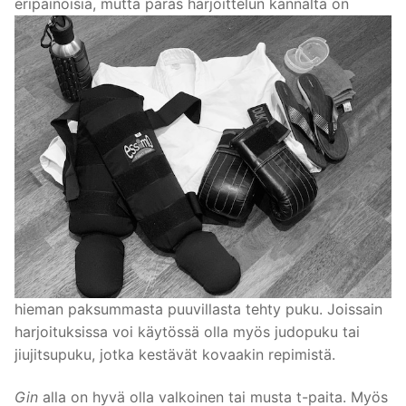
eripainoisia, mutta paras harjoittelun kannalta
on
hieman paksummasta puuvillasta tehty puku.
Joissain
harjoituksissa voi käytössä olla myös judopuku tai
jiujitsupuku, jotka kestävät kovaakin repimistä.
Gin
alla on hyvä olla valkoinen tai musta t-paita. Myös