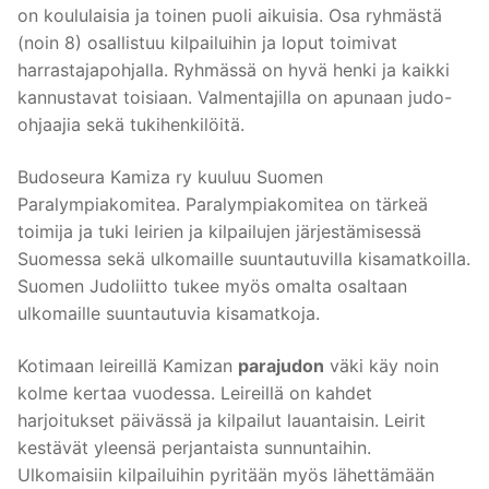
on koululaisia ja toinen puoli aikuisia. Osa ryhmästä
(noin 8) osallistuu kilpailuihin ja loput toimivat
harrastajapohjalla. Ryhmässä on hyvä henki ja kaikki
kannustavat toisiaan. Valmentajilla on apunaan judo-
ohjaajia sekä tukihenkilöitä.
Budoseura Kamiza ry kuuluu Suomen
Paralympiakomitea. Paralympiakomitea on tärkeä
toimija ja tuki leirien ja kilpailujen järjestämisessä
Suomessa sekä ulkomaille suuntautuvilla kisamatkoilla.
Suomen Judoliitto tukee myös omalta osaltaan
ulkomaille suuntautuvia kisamatkoja.
Kotimaan leireillä Kamizan
parajudon
väki käy noin
kolme kertaa vuodessa. Leireillä on kahdet
harjoitukset päivässä ja kilpailut lauantaisin. Leirit
kestävät yleensä perjantaista sunnuntaihin.
Ulkomaisiin kilpailuihin pyritään myös lähettämään