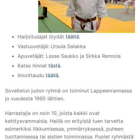
Harjoitusajat löydät
täältä
.
Vastuuvetäjä: Ursula Salakka
Apuvetäjät: Lasse Saukko ja Sirkka Rennola
Katso hinnat
tästä
.
Ilmoittaudu
täällä.
Sovelletun judon ryhmä on toiminut Lappeenrannassa
jo vuodesta 1995 lähtien.
Harrastajia on noin 10, joista kaikki ovat
kehitysvammaisia. Heillä on erityistä tuen tarvetta
esimerkiksi liikkumisessa, ymmärryksessä, puheen
tuottamisessa tai aistien toiminnassa. Puolet ryhmästä