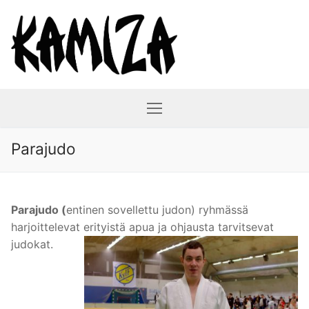
Hyppää
sisältöön
Parajudo
Parajudo (
entinen sovellettu judon) ryhmässä
harjoittelevat erityistä apua ja ohjausta tarvitsevat
judokat.