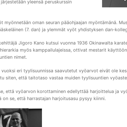
järjestetään yleensä peruskurssin
vyöt myönnetään oman seuran pääohjaajan myöntämänä. Musta
skeläinen (7. dan) ja ylemmät vyöt yhdistyksen dan-kolleg
kehittäjä Jigoro Kano kutsui vuonna 1936 Okinawalta karat
en hierarkia myös kamppailulajeissa, ottivat mestarit käyttö
untien nimet.
n vuoksi eri tyylisuunnissa saavutetut vyöarvot eivät ole k
u siten, että taitotaso vastaa muiden tyylisuuntien vyöastei
, että vyöarvon korottaminen edellyttää harjoittelua ja vy
 on se, että harrastajan harjoitusasu pysyy kiinni.