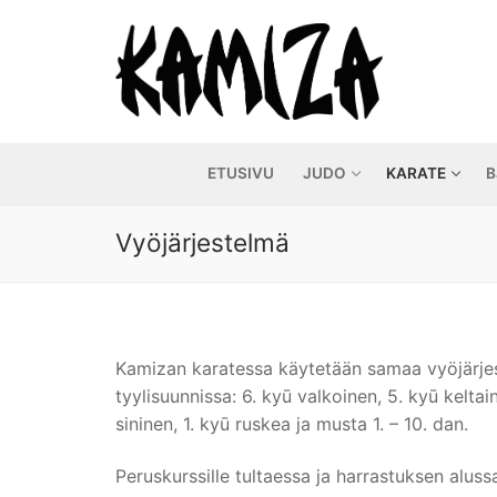
Hyppää
sisältöön
ETUSIVU
JUDO
KARATE
B
Vyöjärjestelmä
Kamizan karatessa käytetään samaa vyöjärjes
tyylisuunnissa: 6. kyū valkoinen, 5. kyū keltai
sininen, 1. kyū ruskea ja musta 1. – 10. dan.
Peruskurssille tultaessa ja harrastuksen aluss