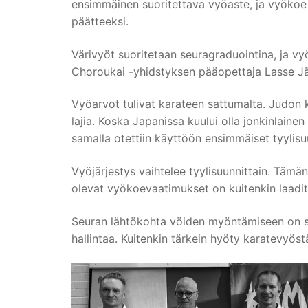
ensimmäinen suoritettava vyöaste, ja vyökoe 
päätteeksi.
Värivyöt suoritetaan seuragraduointina, ja 
Choroukai -yhidstyksen pääopettaja Lasse Jää
Vyöarvot tulivat karateen sattumalta. Judon 
lajia. Koska Japanissa kuului olla jonkinlain
samalla otettiin käyttöön ensimmäiset tyylisu
Vyöjärjestys vaihtelee tyylisuunnittain. Tämä
olevat vyökoevaatimukset on kuitenkin laaditt
Seuran lähtökohta vöiden myöntämiseen on se
hallintaa. Kuitenkin tärkein hyöty karatevyöstä