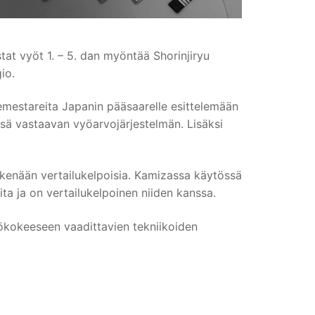
t vyöt 1. – 5. dan myöntää Shorinjiryu
io.
emestareita Japanin pääsaarelle esittelemään
önsä vastaavan vyöarvojärjestelmän. Lisäksi
eskenään vertailukelpoisia. Kamizassa käytössä
ta ja on vertailukelpoinen niiden kanssa.
ökokeeseen vaadittavien tekniikoiden