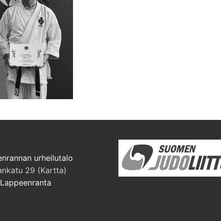
nrannan urheilutalo
ankatu 29 (Kartta)
Lappeenranta