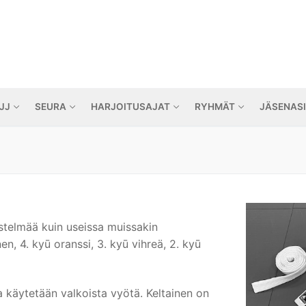
JJ
SEURA
HARJOITUSAJAT
RYHMÄT
JÄSENAS
telmää kuin useissa muissakin
nen, 4. kyū oranssi, 3. kyū vihreä, 2. kyū
a käytetään valkoista vyötä. Keltainen on