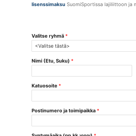
lisenssimaksu
SuomiSportissa lajiliittoon ja
Valitse ryhmä
*
Nimi (Etu, Suku)
*
Katuosoite
*
Postinumero ja toimipaikka
*
Syntymäaika (pp.kk.vvvv)
*