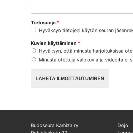
Tietosuoja
*
Hyväksyn tietojeni käytön seuran jäsenrek
Kuvien käyttäminen
*
Hyväksyn, että minusta harjoituksissa otet
Minusta otettuja valokuvia ja videoita ei s
LÄHETÄ ILMOITTAUTUMINEN
Budoseura Kamiza ry
Dojo
Pohjolankatu 29
Lappee