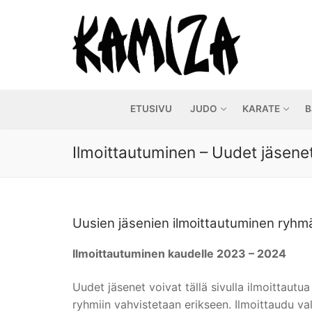
Hyppää
sisältöön
ETUSIVU
JUDO
KARATE
B
Ilmoittautuminen – Uudet jäsenet
Uusien jäsenien ilmoittautuminen ryhmää
Ilmoittautuminen kaudelle 2023 – 2024
Uudet jäsenet voivat tällä sivulla ilmoittautu
ryhmiin vahvistetaan erikseen. Ilmoittaudu v