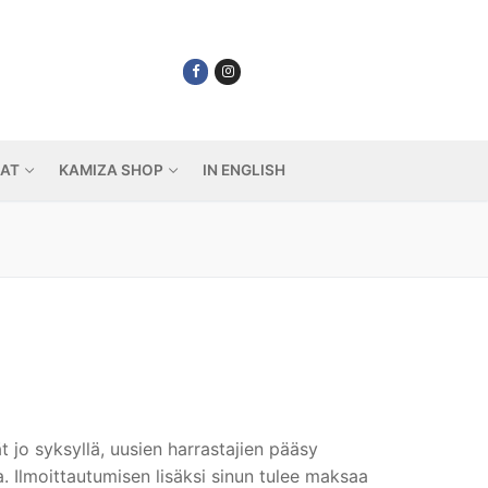
IAT
KAMIZA SHOP
IN ENGLISH
t jo syksyllä, uusien harrastajien pääsy
 Ilmoittautumisen lisäksi sinun tulee maksaa