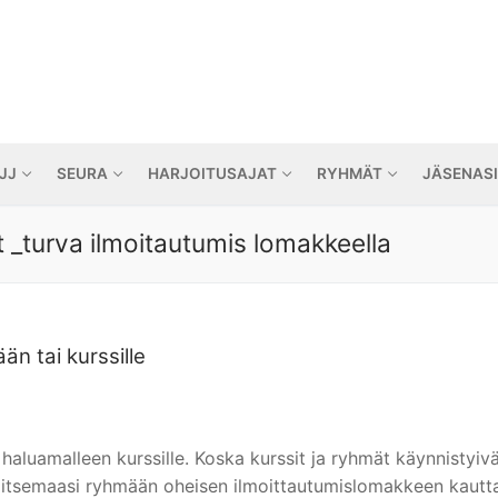
JJ
SEURA
HARJOITUSAJAT
RYHMÄT
JÄSENAS
 _turva ilmoitautumis lomakkeella
n tai kurssille
a haluamalleen kurssille. Koska kurssit ja ryhmät käynnistyivä
alitsemaasi ryhmään oheisen ilmoittautumislomakkeen kautta.