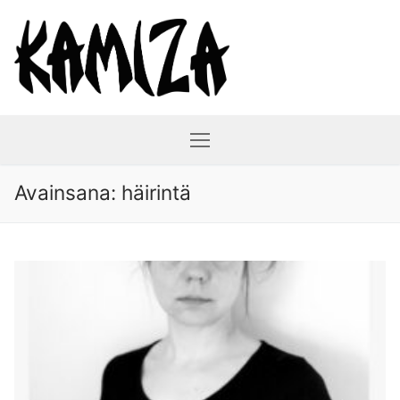
Hyppää
sisältöön
Avainsana:
häirintä