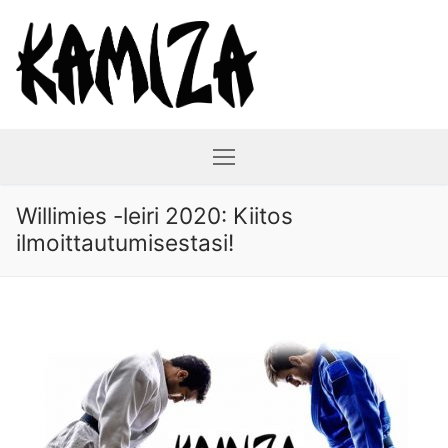
Hyppää
sisältöön
Willimies -leiri 2020: Kiitos
ilmoittautumisestasi!