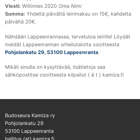
Viesti:
Willimies 2020
Oma Nimi
Summa:
Yhdeltä päivältä leirimaksu on 15€, kahdelta
päivältä 20€.
Nähdään Lappeenrannassa, tervetuloa leirille! Löydät
meidät Lappeenrannan urheilutalolta osoitteesta
Pohjolankatu 29, 53100 Lappeenranta
.
Mikäli sinulla on kysyttävää, lisätietoja saa
sähköpostitse osoitteesta kilpailut ( ä t ) kamiza.fi
Budoseura Kamiza ry
Pohjolankatu 29
53100 Lappeenranta
hallitus (at) kamiza.fi