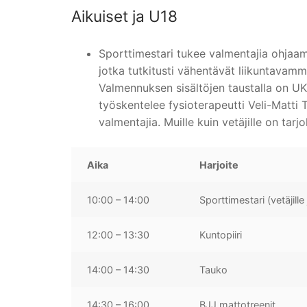
Aikuiset ja U18
Sporttimestari tukee valmentajia ohjaamaa
jotka tutkitusti vähentävät liikuntavammo
Valmennuksen sisältöjen taustalla on UKK
työskentelee fysioterapeutti Veli-Matti T
valmentajia. Muille kuin vetäjille on tarjo
Aika
Harjoite
10:00 – 14:00
Sporttimestari (vetäjille 
12:00 – 13:30
Kuntopiiri
14:00 – 14:30
Tauko
14:30 – 16:00
BJJ mattotreenit