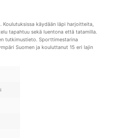
. Koulutuksissa käydään läpi harjoitteita,
ttelu tapahtuu sekä luentona että tatamilla.
en tutkimustieto. Sporttimestarina
ympäri Suomen ja kouluttanut 15 eri lajin
i