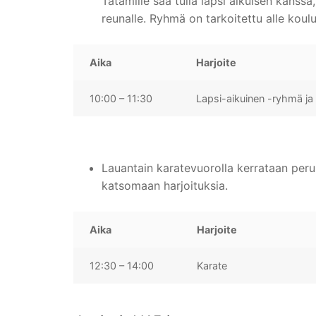
Tatamille saa tulla lapsi aikuisen kans
reunalle. Ryhmä on tarkoitettu alle koului
Aika
Harjoite
10:00 – 11:30
Lapsi-aikuinen -ryhmä j
Lauantain karatevuorolla kerrataan perus
katsomaan harjoituksia.
Aika
Harjoite
12:30 – 14:00
Karate