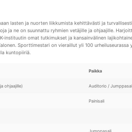
n lasten ja nuorten liikkumista kehittävästi ja turvallisesti
ja ja ne on suunnattu ryhmien vetäjille ja ohjaajille. Harjoi
-instituutin omat tutkimukset ja kansainvälinen lajikohtain
alonen. Sporttimestari on vieraillut yli 100 urheiluseurassa 
lla kuntopiiriä.
Paikka
ja ohjaajille)
Auditorio / Jumppasal
Painisali
Jumppasali