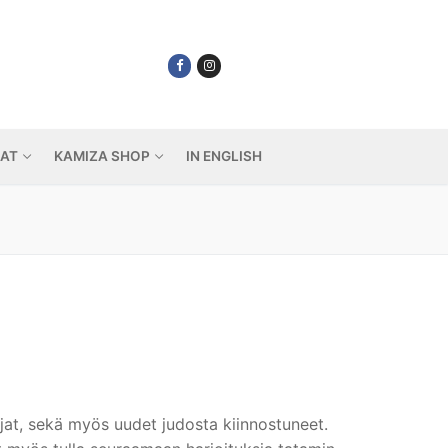
IAT
KAMIZA SHOP
IN ENGLISH
ajat, sekä myös uudet judosta kiinnostuneet.