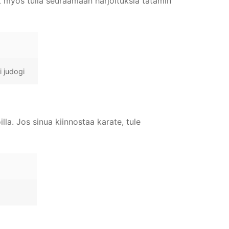
at myös tulla seuraamaan harjoituksia tatamin
i judogi
la. Jos sinua kiinnostaa karate, tule