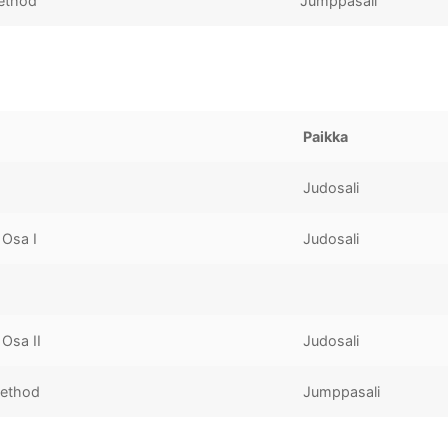
method
Jumppasali
Paikka
Judosali
/ Osa I
Judosali
 Osa II
Judosali
method
Jumppasali