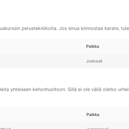
skurssin perustekniikoita. Jos sinua kiinnostaa karate, tul
Paikka
Judosali
ita yhteiseen kehonhuoltoon. Sillä ei ole väliä oletko urheili
Paikka