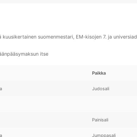
ää kuusikertainen suomenmestari, EM-kisojen 7. ja universiadi
säänpääsymaksun itse
Paikka
ka
Judosali
Painisali
ka
Jumppasali