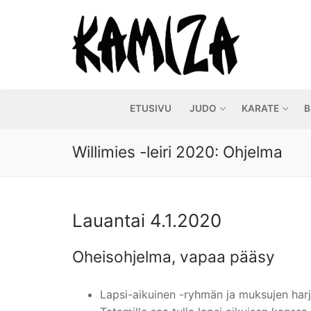
Hyppää
sisältöön
ETUSIVU
JUDO
KARATE
B
Willimies -leiri 2020: Ohjelma
Lauantai 4.1.2020
Oheisohjelma, vapaa pääsy
Lapsi-aikuinen -ryhmän ja muksujen harjo