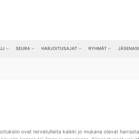
JJ
SEURA
HARJOITUSAJAT
RYHMÄT
JÄSENAS
ituksiin ovat tervetulleita kaikki jo mukana olevat harrast