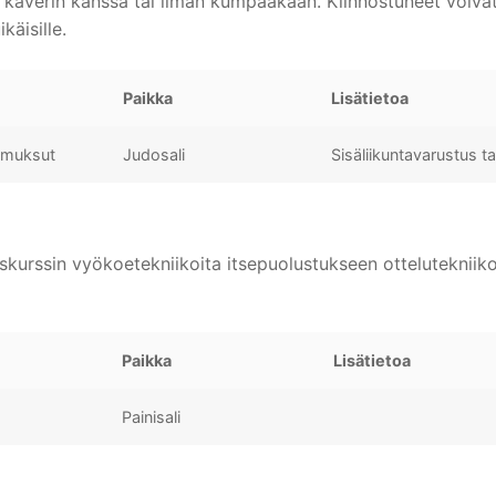
sa, kaverin kanssa tai ilman kumpaakaan. Kiinnostuneet voiv
käisille.
Paikka
Lisätietoa
a muksut
Judosali
Sisäliikuntavarustus ta
kurssin vyökoetekniikoita itsepuolustukseen ottelutekniikoil
Paikka
Lisätietoa
Painisali