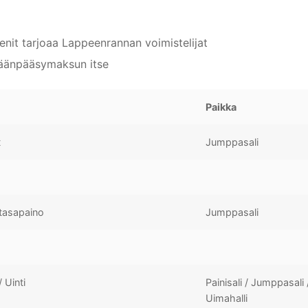
enit tarjoaa Lappeenrannan voimistelijat
säänpääsymaksun itse
Paikka
t
Jumppasali
 tasapaino
Jumppasali
 Uinti
Painisali / Jumppasali 
Uimahalli