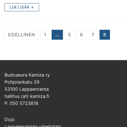
LUE LISÄÄ →
Artikkelien
EDELLINEN
1
…
5
6
7
8
sivutus
Budoseura Kamiza ry
Pohjolankatu 29
53100 Lappeenranta
hallitus (at) kamiza.fi
P. 050 5723818
Dojo
Lappeenrannan urheilutalo