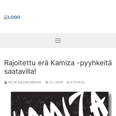
Hyppää
sisältöön
Rajoitettu erä Kamiza -pyyhkeitä
saatavilla!
PETRI NAUKKARINEN
12.1.2019
ETUSIVU