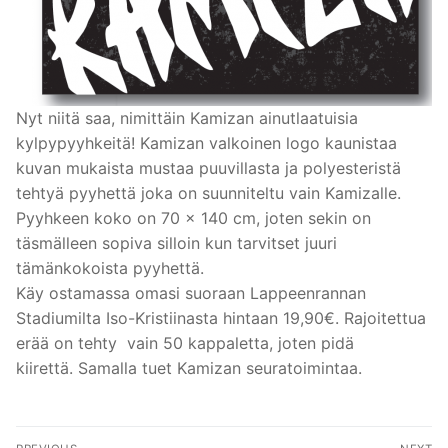
Nyt niitä saa, nimittäin Kamizan ainutlaatuisia
kylpypyyhkeitä! Kamizan valkoinen logo kaunistaa
kuvan mukaista mustaa puuvillasta ja polyesteristä
tehtyä pyyhettä joka on suunniteltu vain Kamizalle.
Pyyhkeen koko on 70 x 140 cm, joten sekin on
täsmälleen sopiva silloin kun tarvitset juuri
tämänkokoista pyyhettä.
Käy ostamassa omasi suoraan Lappeenrannan
Stadiumilta Iso-Kristiinasta hintaan 19,90€. Rajoitettua
erää on tehty vain 50 kappaletta, joten pidä
kiirettä. Samalla tuet Kamizan seuratoimintaa.
Artikkelien