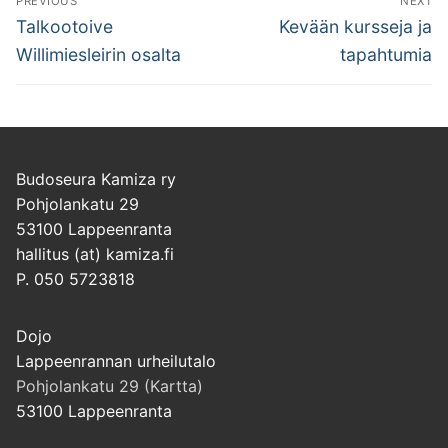
PREVIOUS
NEXT
selaus
Previous
Next
Talkootoive
Kevään kursseja ja
post:
post:
Willimiesleirin osalta
tapahtumia
Budoseura Kamiza ry
Pohjolankatu 29
53100 Lappeenranta
hallitus (at) kamiza.fi
P. 050 5723818
Dojo
Lappeenrannan urheilutalo
Pohjolankatu 29 (Kartta)
53100 Lappeenranta