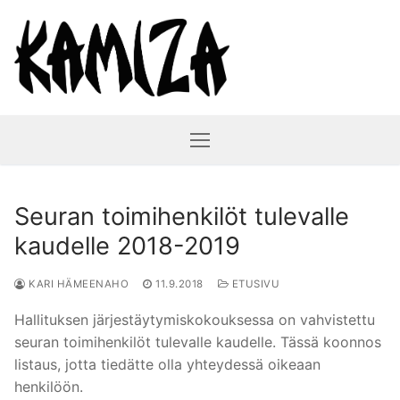
Hyppää
sisältöön
Seuran toimihenkilöt tulevalle
kaudelle 2018-2019
KARI HÄMEENAHO
11.9.2018
ETUSIVU
Hallituksen järjestäytymiskokouksessa on vahvistettu
seuran toimihenkilöt tulevalle kaudelle. Tässä koonnos
listaus, jotta tiedätte olla yhteydessä oikeaan
henkilöön.