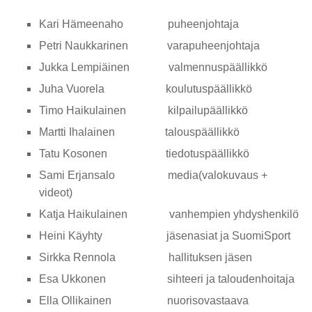
Kari Hämeenaho puheenjohtaja
Petri Naukkarinen varapuheenjohtaja
Jukka Lempiäinen valmennuspäällikkö
Juha Vuorela koulutuspäällikkö
Timo Haikulainen kilpailupäällikkö
Martti Ihalainen talouspäällikkö
Tatu Kosonen tiedotuspäällikkö
Sami Erjansalo media(valokuvaus +
videot)
Katja Haikulainen vanhempien yhdyshenkilö
Heini Käyhty jäsenasiat ja SuomiSport
Sirkka Rennola hallituksen jäsen
Esa Ukkonen sihteeri ja taloudenhoitaja
Ella Ollikainen nuorisovastaava