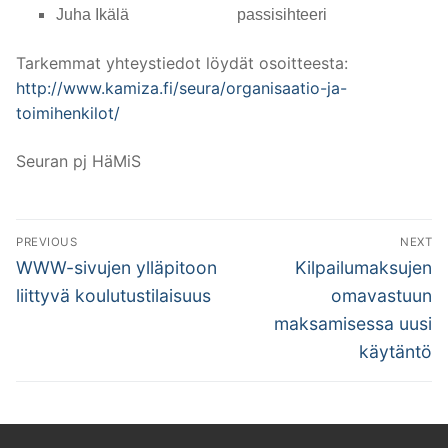
Juha Ikälä passisihteeri
Tarkemmat yhteystiedot löydät osoitteesta:
http://www.kamiza.fi/seura/organisaatio-ja-
toimihenkilot/
Seuran pj HäMiS
Artikkelien
PREVIOUS
NEXT
selaus
Previous
Next
WWW-sivujen ylläpitoon
Kilpailumaksujen
post:
post:
liittyvä koulutustilaisuus
omavastuun
maksamisessa uusi
käytäntö