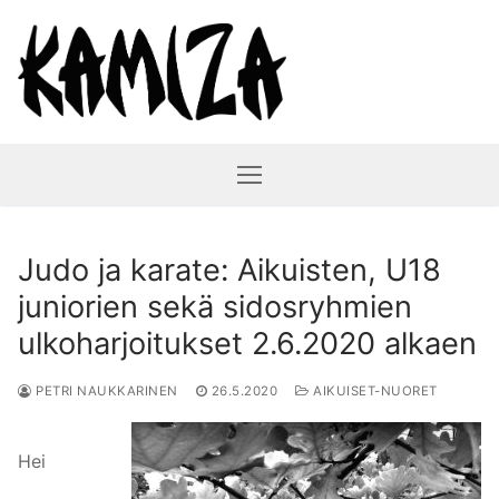
Hyppää
sisältöön
Judo ja karate: Aikuisten, U18
juniorien sekä sidosryhmien
ulkoharjoitukset 2.6.2020 alkaen
PETRI NAUKKARINEN
26.5.2020
AIKUISET-NUORET
Hei