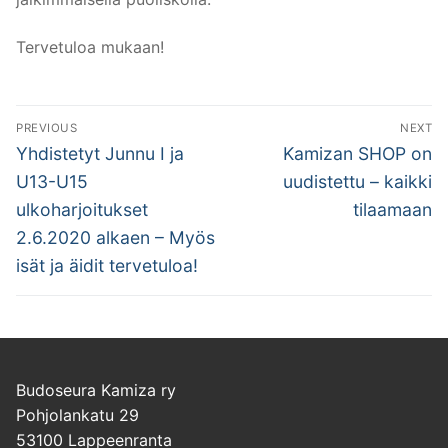
Tervetuloa mukaan!
Artikkelien
PREVIOUS
NEXT
selaus
Previous
Next
Yhdistetyt Junnu I ja
Kamizan SHOP on
post:
post:
U13-U15
uudistettu – kaikki
ulkoharjoitukset
tilaamaan
2.6.2020 alkaen – Myös
isät ja äidit tervetuloa!
Budoseura Kamiza ry
Pohjolankatu 29
53100 Lappeenranta