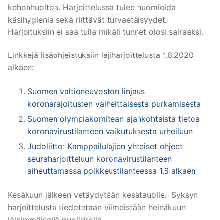
kehonhuoltoa. Harjoittelussa tulee huomioida
käsihygienia sekä riittävät turvaetäisyydet.
Harjoituksiin ei saa tulla mikäli tunnet olosi sairaaksi.
Linkkejä lisäohjeistuksiin lajiharjoittelusta 1.6.2020
alkaen:
Suomen valtioneuvoston linjaus
koronarajoitusten vaiheittaisesta purkamisesta
Suomen olympiakomitean ajankohtaista tietoa
koronavirustilanteen vaikutuksesta urheiluun
Judoliitto: Kamppailulajien yhteiset ohjeet
seuraharjoitteluun koronavirustilanteen
aiheuttamassa poikkeustilanteessa 1.6 alkaen
Kesäkuun jälkeen vetäydytään kesätauolle. Syksyn
harjoittelusta tiedotetaan viimeistään heinäkuun
jälkimmäisellä puoliskolla.