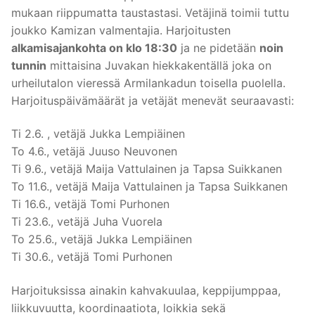
mukaan riippumatta taustastasi. Vetäjinä toimii tuttu
joukko Kamizan valmentajia. Harjoitusten
alkamisajankohta on klo 18:30
ja ne pidetään
noin
tunnin
mittaisina Juvakan hiekkakentällä joka on
urheilutalon vieressä Armilankadun toisella puolella.
Harjoituspäivämäärät ja vetäjät menevät seuraavasti:
Ti 2.6. , vetäjä Jukka Lempiäinen
To 4.6., vetäjä Juuso Neuvonen
Ti 9.6., vetäjä Maija Vattulainen ja Tapsa Suikkanen
To 11.6., vetäjä Maija Vattulainen ja Tapsa Suikkanen
Ti 16.6., vetäjä Tomi Purhonen
Ti 23.6., vetäjä Juha Vuorela
To 25.6., vetäjä Jukka Lempiäinen
Ti 30.6., vetäjä Tomi Purhonen
Harjoituksissa ainakin kahvakuulaa, keppijumppaa,
liikkuvuutta, koordinaatiota, loikkia sekä