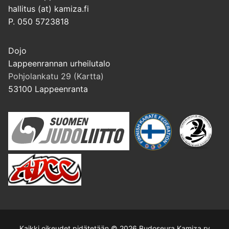
hallitus (at) kamiza.fi
P. 050 5723818
Dojo
Lappeenrannan urheilutalo
Pohjolankatu 29 (Kartta)
53100 Lappeenranta
Kaikki oikeudet pidätetään © 2026 Budoseura Kamiza ry