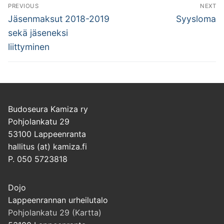
Artikkelien
PREVIOUS
NEXT
selaus
Previous
Next
Jäsenmaksut 2018-2019
Syysloma
post:
post:
sekä jäseneksi
liittyminen
Budoseura Kamiza ry
Pohjolankatu 29
53100 Lappeenranta
hallitus (at) kamiza.fi
P. 050 5723818
Dojo
Lappeenrannan urheilutalo
Pohjolankatu 29 (Kartta)