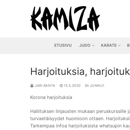
Hyppää
sisältöön
ETUSIVU
JUDO
KARATE
B
Harjoituksia, harjoitu
JARI RANTA
15.5.2020
JUNNU1
Korona harjoituksia
Hallituksen linjausten mukaan peruskurssille j
turvaetäisyydet huomioon ottaen. Harjoituksii
Tarkempaa infoa harjoituksista whatsupin kau