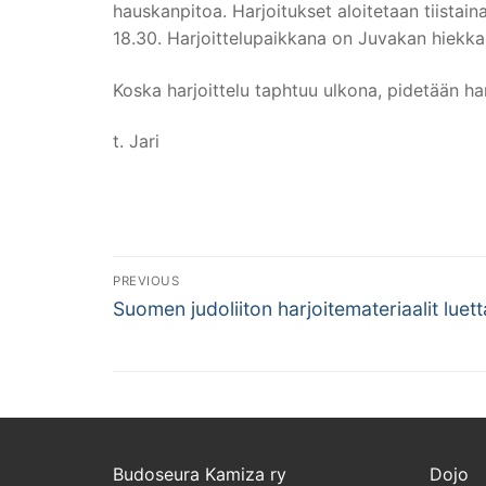
hauskanpitoa. Harjoitukset aloitetaan tiistaina 
18.30. Harjoittelupaikkana on Juvakan hiekka ke
Koska harjoittelu taphtuu ulkona, pidetään har
t. Jari
Artikkelien
PREVIOUS
Previous
selaus
Suomen judoliiton harjoitemateriaalit luet
post:
Budoseura Kamiza ry
Dojo