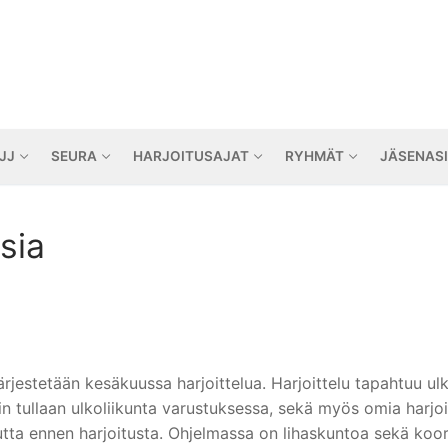
JJ
SEURA
HARJOITUSAJAT
RYHMÄT
JÄSENAS
ksia
ärjestetään kesäkuussa harjoittelua. Harjoittelu tapahtuu ulk
n tullaan ulkoliikunta varustuksessa, sekä myös omia harjoit
tta ennen harjoitusta. Ohjelmassa on lihaskuntoa sekä koor