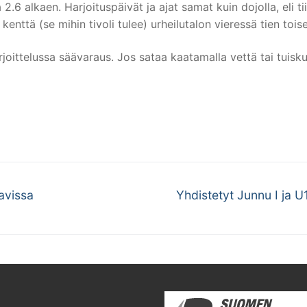
2.6 alkaen. Harjoituspäivät ja ajat samat kuin dojolla, eli tii
nttä (se mihin tivoli tulee) urheilutalon vieressä tien toisel
joittelussa säävaraus. Jos sataa kaatamalla vettä tai tuiskutt
Next
tavissa
Yhdistetyt Junnu I ja 
post: