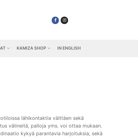
IAT
KAMIZA SHOP
IN ENGLISH
otiloissa lähikontaktia välttäen sekä
us välineitä, palloja yms. voi ottaa mukaan.
dinaatio kykyä parantavia harjoituksia, sekä