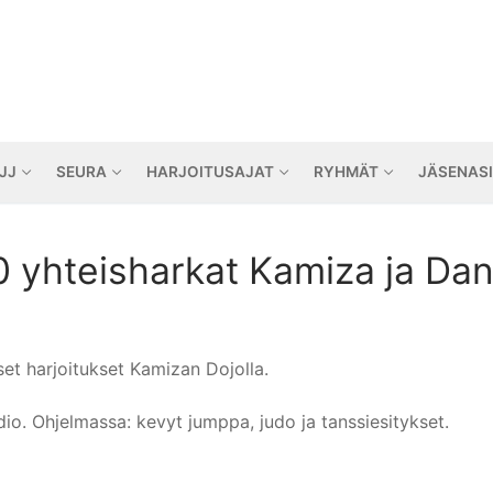
JJ
SEURA
HARJOITUSAJAT
RYHMÄT
JÄSENAS
0 yhteisharkat Kamiza ja Da
iset harjoitukset Kamizan Dojolla.
io. Ohjelmassa: kevyt jumppa, judo ja tanssiesitykset.