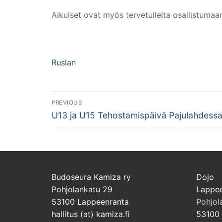
Aikuiset ovat myös tervetulleita osallistumaa
Ruslan
Artikkelien
PREVIOUS
Previous
selaus
U13 ja U15 Tehostamispäivä Pajulahdess
post:
Budoseura Kamiza ry
Dojo
Pohjolankatu 29
Lappee
53100 Lappeenranta
Pohjol
hallitus (at) kamiza.fi
53100 