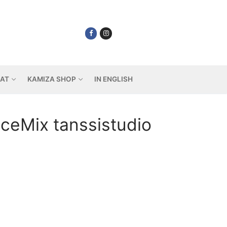
IAT
KAMIZA SHOP
IN ENGLISH
nceMix tanssistudio