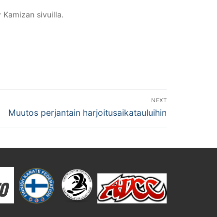
 Kamizan sivuilla.
NEXT
Next
Muutos perjantain harjoitusaikatauluihin
post: