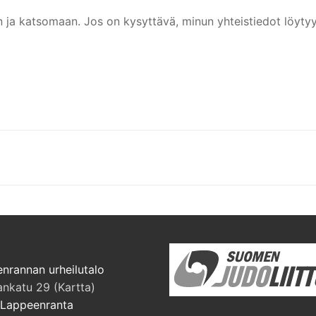
n ja katsomaan. Jos on kysyttävä, minun yhteistiedot löytyy
a
nrannan urheilutalo
ankatu 29 (Kartta)
Lappeenranta