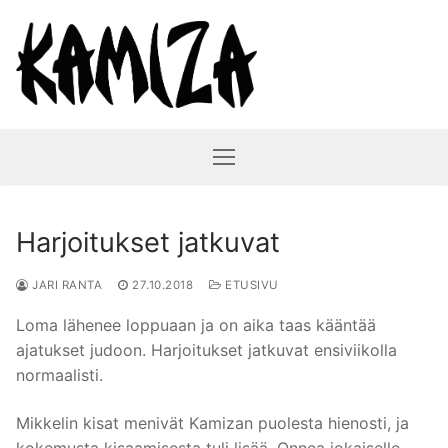
Hyppää
sisältöön
Harjoitukset jatkuvat
JARI RANTA
27.10.2018
ETUSIVU
Loma lähenee loppuaan ja on aika taas kääntää
ajatukset judoon. Harjoitukset jatkuvat ensiviikolla
normaalisti.
Mikkelin kisat menivät Kamizan puolesta hienosti, ja
kokemusta kisaamisesta tuli lisää. Onnea jokaiselle