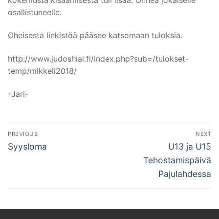
osallistuneelle.
Oheisesta linkistöä pääsee katsomaan tuloksia.
http://www.judoshiai.fi/index.php?sub=/tulokset-
temp/mikkeli2018/
-Jari-
Artikkelien
PREVIOUS
NEXT
selaus
Previous
Next
Syysloma
U13 ja U15
post:
post:
Tehostamispäivä
Pajulahdessa