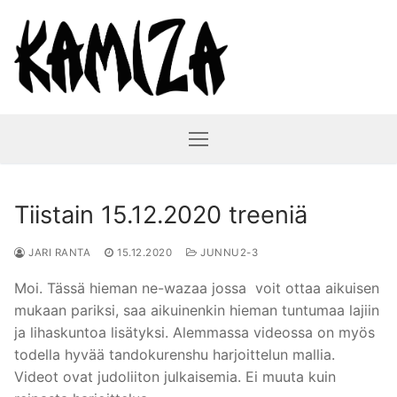
Hyppää
sisältöön
Tiistain 15.12.2020 treeniä
JARI RANTA
15.12.2020
JUNNU2-3
Moi. Tässä hieman ne-wazaa jossa voit ottaa aikuisen
mukaan pariksi, saa aikuinenkin hieman tuntumaa lajiin
ja lihaskuntoa lisätyksi. Alemmassa videossa on myös
todella hyvää tandokurenshu harjoittelun mallia.
Videot ovat judoliiton julkaisemia. Ei muuta kuin