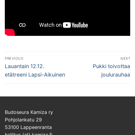
Artikkelien
PREVIOUS
NEXT
selaus
Previous
Next
Lauantain 12.12.
Pukki toivottaa
post:
post:
etätreeni Lapsi-Aikuinen
joulurauhaa
Budoseura Kamiza ry
Pohjolankatu 29
53100 Lappeenranta
hallitus (at) kamiza.fi