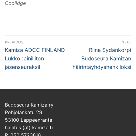
Coolidge
Artikkelien
PREVIOUS
NEXT
selaus
Previous
Next
Kamiza ADCC FINLAND
Riina Sydänkorpi
post:
post:
Lukkopainiliiton
Budoseura Kamizan
jäsenseuraksi!
häirintäyhdyshenkilöksi
Budoseura Kamiza ry
Pohjolankatu 29
53100 Lappeenranta
hallitus (at) kamiza.fi
P. 050 5723818