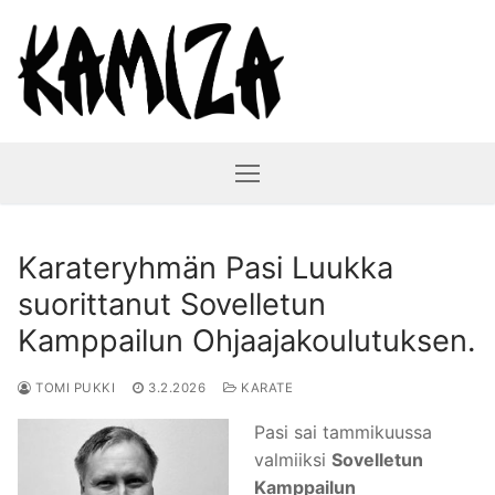
Hyppää
sisältöön
Karateryhmän Pasi Luukka
suorittanut Sovelletun
Kamppailun Ohjaajakoulutuksen.
TOMI PUKKI
3.2.2026
KARATE
Pasi sai tammikuussa
valmiiksi
Sovelletun
Kamppailun