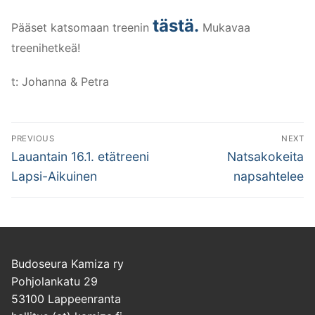
tästä.
Pääset katsomaan treenin
Mukavaa
treenihetkeä!
t: Johanna & Petra
Artikkelien
PREVIOUS
NEXT
selaus
Previous
Next
Lauantain 16.1. etätreeni
Natsakokeita
post:
post:
Lapsi-Aikuinen
napsahtelee
Budoseura Kamiza ry
Pohjolankatu 29
53100 Lappeenranta