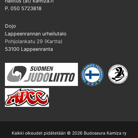
hallitus (at) kamiza.fi
P. 050 5723818
Dojo
Lappeenrannan urheilutalo
Pohjolankatu 29 (Kartta)
53100 Lappeenranta
Kaikki oikeudet pidätetään © 2026 Budoseura Kamiza ry