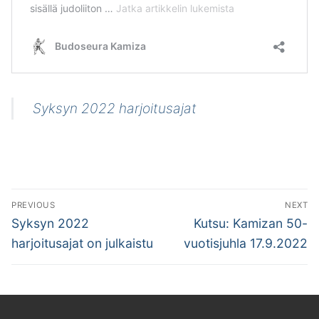
Syksyn 2022 harjoitusajat
Artikkelien
PREVIOUS
NEXT
selaus
Previous
Next
Syksyn 2022
Kutsu: Kamizan 50-
post:
post:
harjoitusajat on julkaistu
vuotisjuhla 17.9.2022