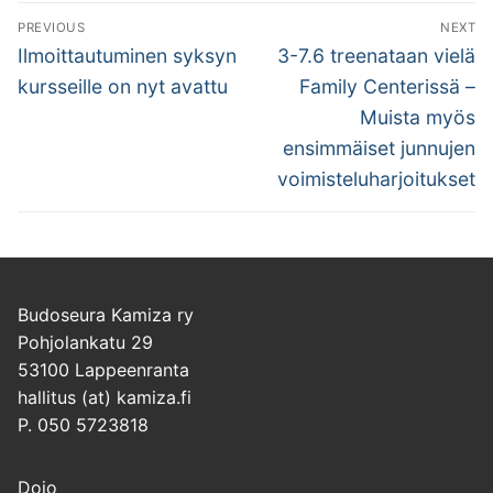
Artikkelien
PREVIOUS
NEXT
selaus
Previous
Next
Ilmoittautuminen syksyn
3-7.6 treenataan vielä
post:
post:
kursseille on nyt avattu
Family Centerissä –
Muista myös
ensimmäiset junnujen
voimisteluharjoitukset
Budoseura Kamiza ry
Pohjolankatu 29
53100 Lappeenranta
hallitus (at) kamiza.fi
P. 050 5723818
Dojo