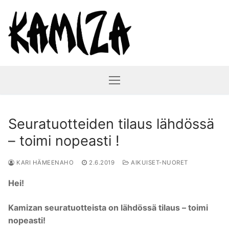
Hyppää
sisältöön
Seuratuotteiden tilaus lähdössä
– toimi nopeasti !
KARI HÄMEENAHO
2.6.2019
AIKUISET-NUORET
Hei!
Kamizan seuratuotteista on lähdössä tilaus – toimi
nopeasti!