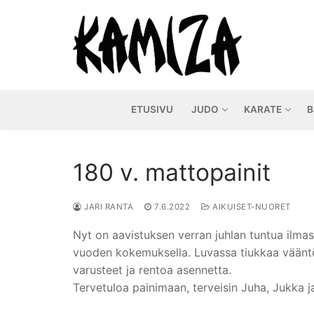
Hyppää
sisältöön
ETUSIVU
JUDO
KARATE
B
180 v. mattopainit
JARI RANTA
7.6.2022
AIKUISET-NUORET
Nyt on aavistuksen verran juhlan tuntua ilmas
vuoden kokemuksella. Luvassa tiukkaa vääntöä
varusteet ja rentoa asennetta.
Tervetuloa painimaan, terveisin Juha, Jukka j