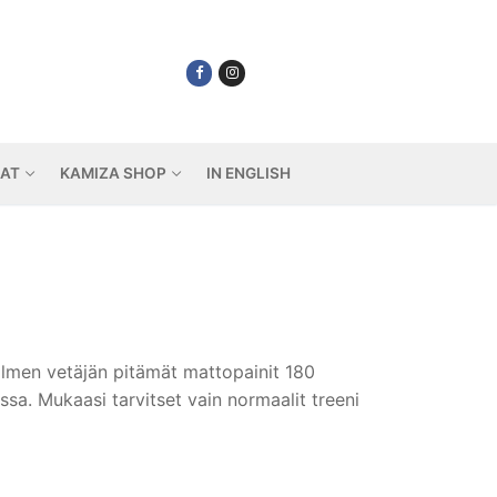
IAT
KAMIZA SHOP
IN ENGLISH
kolmen vetäjän pitämät mattopainit 180
a. Mukaasi tarvitset vain normaalit treeni