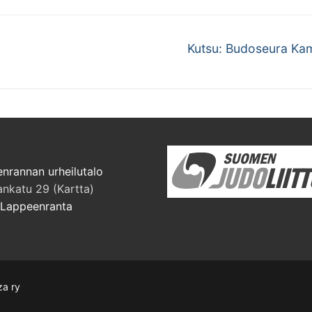
Next
Kutsu: Budoseura Kam
post:
nrannan urheilutalo
ankatu 29 (Kartta)
Lappeenranta
za ry