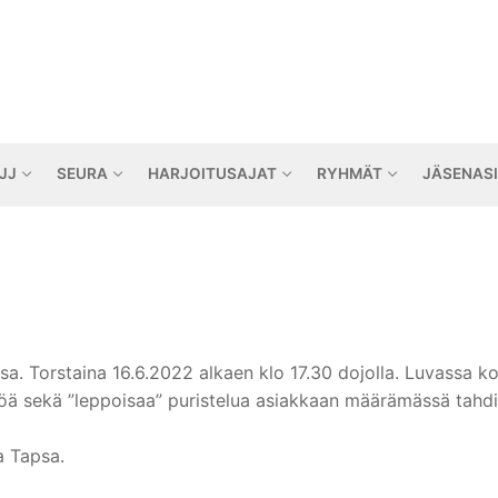
JJ
SEURA
HARJOITUSAJAT
RYHMÄT
JÄSENAS
sa. Torstaina 16.6.2022 alkaen klo 17.30 dojolla. Luvassa 
 sekä ”leppoisaa” puristelua asiakkaan määrämässä tahdiss
a Tapsa.