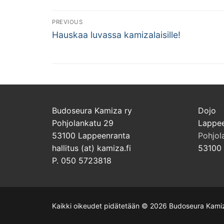
Artikkelien
PREVIOUS
Previous
selaus
Hauskaa luvassa kamizalaisille!
post:
Budoseura Kamiza ry
Dojo
Pohjolankatu 29
Lappee
53100 Lappeenranta
Pohjol
hallitus (at) kamiza.fi
53100 
P. 050 5723818
Kaikki oikeudet pidätetään © 2026 Budoseura Kami