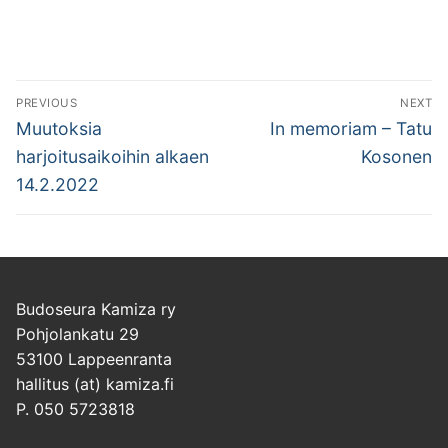
Artikkelien
PREVIOUS
NEXT
selaus
Previous
Next
Muutoksia
In memoriam – Tatu
post:
post:
harjoitusaikoihin alkaen
Kosonen
14.2.2022
Budoseura Kamiza ry
Pohjolankatu 29
53100 Lappeenranta
hallitus (at) kamiza.fi
P. 050 5723818