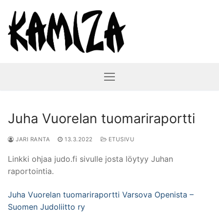
Hyppää
sisältöön
Juha Vuorelan tuomariraportti
JARI RANTA
13.3.2022
ETUSIVU
Linkki ohjaa judo.fi sivulle josta löytyy Juhan
raportointia.
Juha Vuorelan tuomariraportti Varsova Openista –
Suomen Judoliitto ry