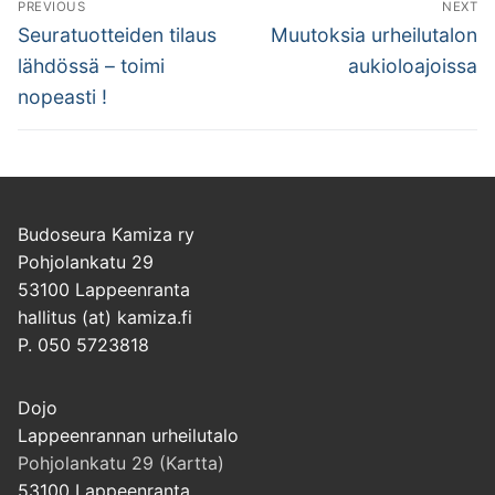
PREVIOUS
NEXT
selaus
Previous
Next
Seuratuotteiden tilaus
Muutoksia urheilutalon
post:
post:
lähdössä – toimi
aukioloajoissa
nopeasti !
Budoseura Kamiza ry
Pohjolankatu 29
53100 Lappeenranta
hallitus (at) kamiza.fi
P. 050 5723818
Dojo
Lappeenrannan urheilutalo
Pohjolankatu 29 (Kartta)
53100 Lappeenranta