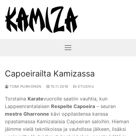
Hyppää
sisältöön
Capoeirailta Kamizassa
TOMI PURHONEN
15.11.2019
ETUSIVU
Torstaina
Karate
vuorolle saatiin vauhtia, kun
Lappeenrantalaisen
Respeite Capoeira
– seuran
mestre Gharronne
kävi oppilaidensa kanssa
opastamassa Kamizalaisia Capoeiran saloihin. Hieman
jäimme vielä tekniikoissa ja vauhdissa jälkeen, lisäksi