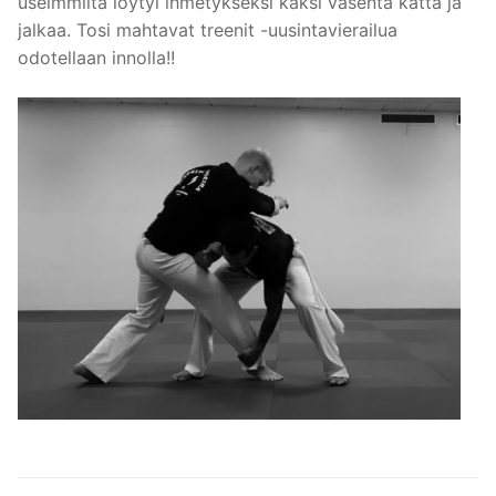
useimmilta löytyi ihmetykseksi kaksi vasenta kättä ja
jalkaa. Tosi mahtavat treenit -uusintavierailua
odotellaan innolla!!
Artikkelien