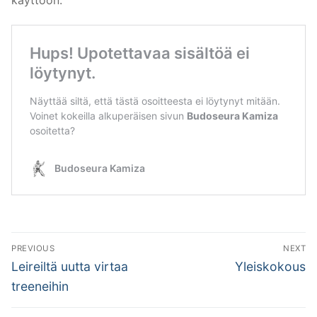
Artikkelien
PREVIOUS
NEXT
selaus
Previous
Next
Leireiltä uutta virtaa
Yleiskokous
post:
post:
treeneihin