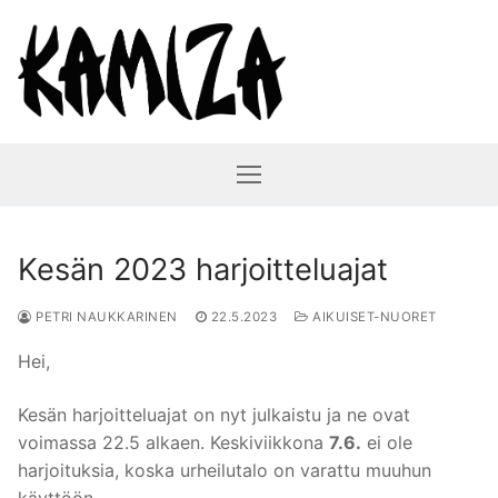
Hyppää
sisältöön
Kesän 2023 harjoitteluajat
PETRI NAUKKARINEN
22.5.2023
AIKUISET-NUORET
Hei,
Kesän harjoitteluajat on nyt julkaistu ja ne ovat
voimassa 22.5 alkaen. Keskiviikkona
7.6.
ei ole
harjoituksia, koska urheilutalo on varattu muuhun
käyttöön.