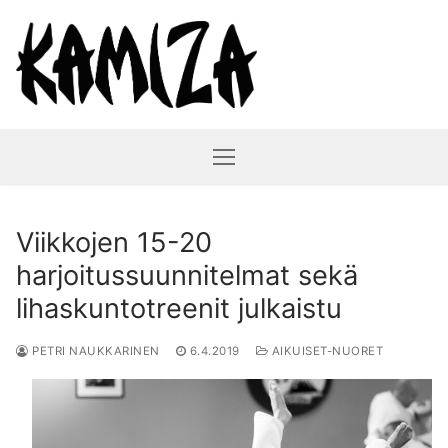
Hyppää
sisältöön
Viikkojen 15-20
harjoitussuunnitelmat sekä
lihaskuntotreenit julkaistu
PETRI NAUKKARINEN
6.4.2019
AIKUISET-NUORET