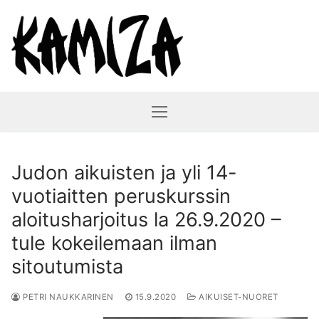
Hyppää
sisältöön
Judon aikuisten ja yli 14-
vuotiaitten peruskurssin
aloitusharjoitus la 26.9.2020 –
tule kokeilemaan ilman
sitoutumista
PETRI NAUKKARINEN
15.9.2020
AIKUISET-NUORET