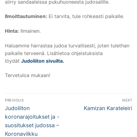
siirry sandaaleissa pukuhuoneesta judosalille.
Ilmoittautuminen:
Ei tarvita, tule rohkeasti paikalle.
Hinta:
Ilmainen.
Haluamme harrastaa judoa turvallisesti, joten tulethan
paikalle terveenä. Lisätietoa ohjeistuksista
löydät
Judoliiton sivuilta.
Tervetuloa mukaan!
Artikkelien
PREVIOUS
NEXT
selaus
Previous
Next
Judoliiton
Kamizan Karateleiri
post:
post:
koronarajoitukset ja -
suositukset judossa –
Koronavilkku