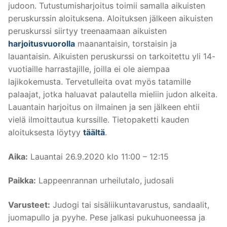
judoon. Tutustumisharjoitus toimii samalla aikuisten
peruskurssin aloituksena. Aloituksen jälkeen aikuisten
peruskurssi siirtyy treenaamaan aikuisten
harjoitusvuorolla
maanantaisin, torstaisin ja
lauantaisin. Aikuisten peruskurssi on tarkoitettu yli 14-
vuotiaille harrastajille, joilla ei ole aiempaa
lajikokemusta. Tervetulleita ovat myös tatamille
palaajat, jotka haluavat palautella mieliin judon alkeita.
Lauantain harjoitus on ilmainen ja sen jälkeen ehtii
vielä ilmoittautua kurssille. Tietopaketti kauden
aloituksesta löytyy
täältä
.
Aika:
Lauantai 26.9.2020 klo 11:00 – 12:15
Paikka:
Lappeenrannan urheilutalo, judosali
Varusteet:
Judogi tai sisäliikuntavarustus, sandaalit,
juomapullo ja pyyhe. Pese jalkasi pukuhuoneessa ja