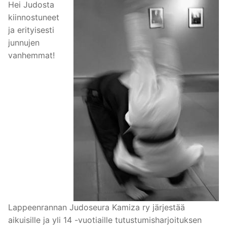
Hei Judosta
kiinnostuneet
ja erityisesti
junnujen
vanhemmat!
Lappeenrannan Judoseura Kamiza ry järjestää
aikuisille ja yli 14 -vuotiaille tutustumisharjoituksen