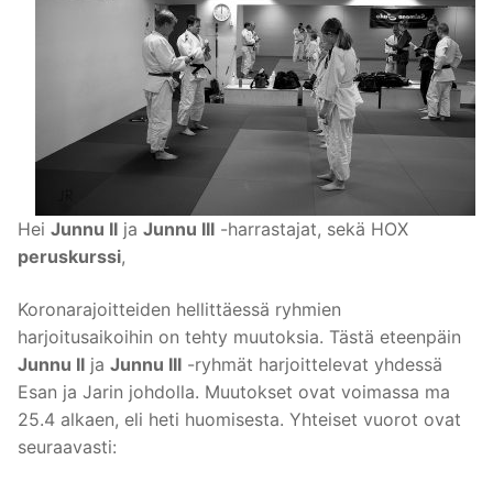
Hei
Junnu II
ja
Junnu III
-harrastajat, sekä HOX
peruskurssi
,
Koronarajoitteiden hellittäessä ryhmien
harjoitusaikoihin on tehty muutoksia. Tästä eteenpäin
Junnu II
ja
Junnu III
-ryhmät harjoittelevat yhdessä
Esan ja Jarin johdolla. Muutokset ovat voimassa ma
25.4 alkaen, eli heti huomisesta. Yhteiset vuorot ovat
seuraavasti: