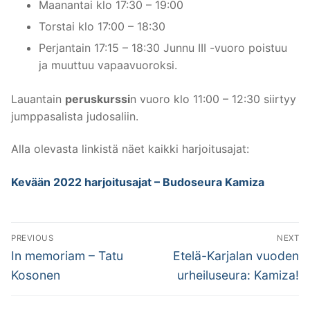
Maanantai klo 17:30 – 19:00
Torstai klo 17:00 – 18:30
Perjantain 17:15 – 18:30 Junnu III -vuoro poistuu
ja muuttuu vapaavuoroksi.
Lauantain
peruskurssi
n vuoro klo 11:00 – 12:30 siirtyy
jumppasalista judosaliin.
Alla olevasta linkistä näet kaikki harjoitusajat:
Kevään 2022 harjoitusajat – Budoseura Kamiza
Artikkelien
PREVIOUS
NEXT
selaus
Previous
Next
In memoriam – Tatu
Etelä-Karjalan vuoden
post:
post:
Kosonen
urheiluseura: Kamiza!