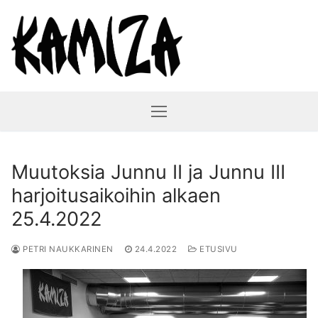
Hyppää
sisältöön
Muutoksia Junnu II ja Junnu III
harjoitusaikoihin alkaen
25.4.2022
PETRI NAUKKARINEN
24.4.2022
ETUSIVU