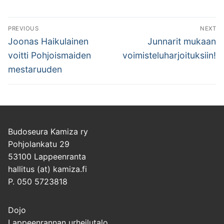
Artikkelien
PREVIOUS
NEXT
selaus
Previous
Next
Joonas Haikulainen
Junnarit mukaan
post:
post:
voitti Pohjoismaiden
voimisteluharjoituksiin!
mestaruuden
Budoseura Kamiza ry
Pohjolankatu 29
53100 Lappeenranta
hallitus (at) kamiza.fi
P. 050 5723818
Dojo
Lappeenrannan urheilutalo