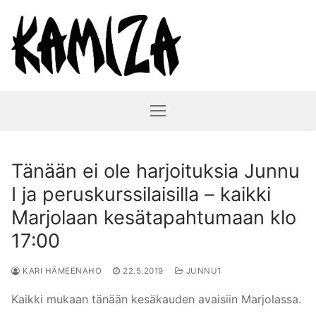
Hyppää
sisältöön
Tänään ei ole harjoituksia Junnu
I ja peruskurssilaisilla – kaikki
Marjolaan kesätapahtumaan klo
17:00
KARI HÄMEENAHO
22.5.2019
JUNNU1
Kaikki mukaan tänään kesäkauden avaisiin Marjolassa.