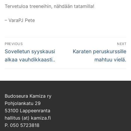
Tervetuloa treeneihin, nähdään tatamilla!
– VaraPJ Pete
Artikkelien
PREVIOUS
NEXT
selaus
Previous
Next
Sovelletun syyskausi
Karaten peruskurssille
post:
post:
alkaa vauhdikkaasti..
mahtuu vielä.
Budoseura Kamiza ry
Pohjolankatu 29
53100 Lappeenranta
hallitus (at) kamiza.fi
P. 050 5723818