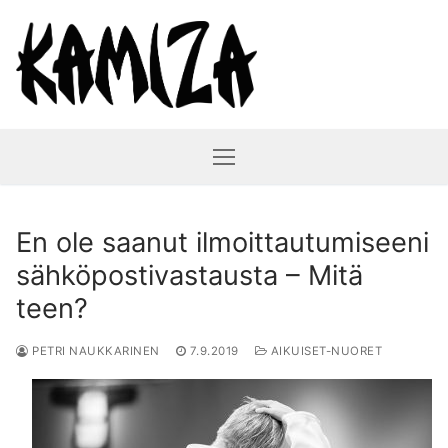
Hyppää
sisältöön
En ole saanut ilmoittautumiseeni
sähköpostivastausta – Mitä
teen?
PETRI NAUKKARINEN
7.9.2019
AIKUISET-NUORET