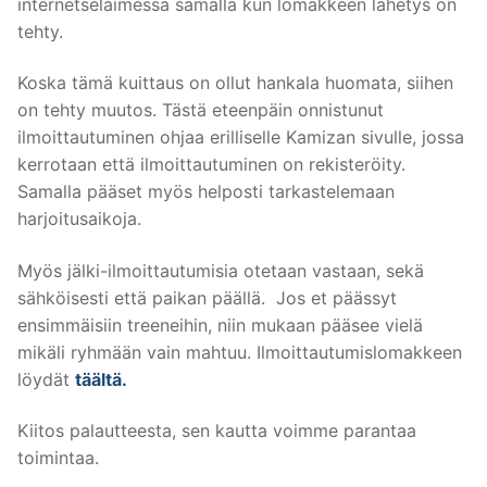
internetselaimessa samalla kun lomakkeen lähetys on
tehty.
Koska tämä kuittaus on ollut hankala huomata, siihen
on tehty muutos. Tästä eteenpäin onnistunut
ilmoittautuminen ohjaa erilliselle Kamizan sivulle, jossa
kerrotaan että ilmoittautuminen on rekisteröity.
Samalla pääset myös helposti tarkastelemaan
harjoitusaikoja.
Myös jälki-ilmoittautumisia otetaan vastaan, sekä
sähköisesti että paikan päällä. Jos et päässyt
ensimmäisiin treeneihin, niin mukaan pääsee vielä
mikäli ryhmään vain mahtuu. Ilmoittautumislomakkeen
löydät
täältä.
Kiitos palautteesta, sen kautta voimme parantaa
toimintaa.