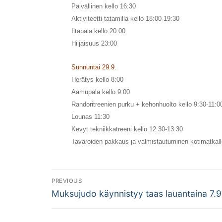
Päivällinen kello 16:30
Aktiviteetti tatamilla kello 18:00-19:30
Iltapala kello 20:00
Hiljaisuus 23:00
Sunnuntai 29.9.
Herätys kello 8:00
Aamupala kello 9:00
Randoritreenien purku + kehonhuolto kello 9:30-11:0
Lounas 11:30
Kevyt tekniikkatreeni kello 12:30-13:30
Tavaroiden pakkaus ja valmistautuminen kotimatkall
Artikkelien
PREVIOUS
Previous
selaus
Muksujudo käynnistyy taas lauantaina 7.
post: