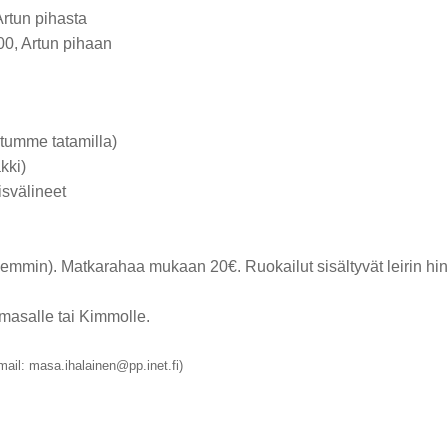
Artun pihasta
00, Artun pihaan
tumme tatamilla)
kki)
isvälineet
mmin). Matkarahaa mukaan 20€. Ruokailut sisältyvät leirin hin
masalle tai Kimmolle.
ail: masa.ihalainen@pp.inet.fi)