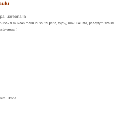
aulu
pailuareenalla
ön lisäksi mukaan makuupussi tai peite, tyyny, makuualusta, peseytymisvälineet
nnostelemaan)
eetti ulkona