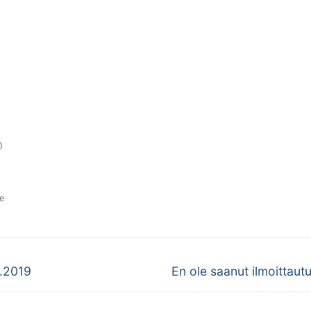
0
e
Next
9.2019
En ole saanut ilmoittau
post: