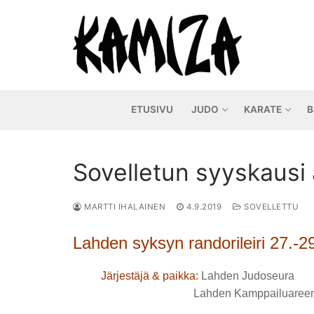
Hyppää
sisältöön
ETUSIVU
JUDO
KARATE
B
Sovelletun syyskausi 
MARTTI IHALAINEN
4.9.2019
SOVELLETTU
Lahden syksyn randorileiri 27.-2
Järjestäjä & paikka:
Lahden Judoseura
Lahden Kamppailuareena Su