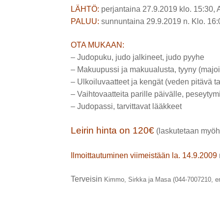
LÄHTÖ:
perjantaina 27.9.2019 klo. 15:30, 
PALUU:
sunnuntaina 29.9.2019 n. Klo. 16:
OTA MUKAAN:
– Judopuku, judo jalkineet, judo pyyhe
– Makuupussi ja makuualusta, tyyny (majoi
– Ulkoiluvaatteet ja kengät (veden pitävä ta
– Vaihtovaatteita parille päivälle, peseytym
– Judopassi, tarvittavat lääkkeet
Leirin hinta on 120€
(laskutetaan myöhe
Ilmoittautuminen viimeistään la. 14.9.2009
Terveisin
Kimmo, Sirkka ja Masa (044-7007210, em