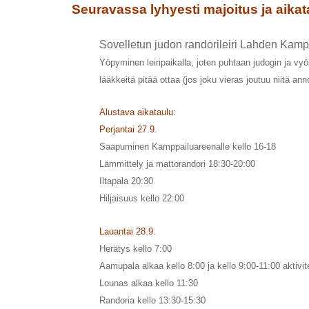
Seuravassa lyhyesti majoitus ja aikat
Sovelletun judon randorileiri Lahden Kamp
Yöpyminen leiripaikalla, joten puhtaan judogin ja vy
lääkkeitä pitää ottaa (jos joku vieras joutuu niitä a
Alustava aikataulu:
Perjantai 27.9
.
Saapuminen Kamppailuareenalle kello 16-18
Lämmittely ja mattorandori 18:30-20:00
Iltapala 20:30
Hiljaisuus kello 22:00
Lauantai 28.9.
Herätys kello 7:00
Aamupala alkaa kello 8:00 ja kello 9:00-11:00 aktivit
Lounas alkaa kello 11:30
Randoria kello 13:30-15:30