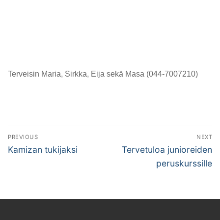
Terveisin Maria, Sirkka, Eija sekä Masa (044-7007210)
Artikkelien
PREVIOUS
NEXT
selaus
Previous
Next
Kamizan tukijaksi
Tervetuloa junioreiden
post:
post:
peruskurssille