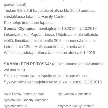
päivämäärät)
Tiistain 4.9.2018 harjoitukset alkaa klo 16:30 uudessa
väistötilassa tatamilla Family Center.
Kulkuohje tiedotteen lopussa.
Special Olympics
-monilajileiri 5.10.2018 – 7.10.2018
Liikuntakeskus Pajulahdessa. Ohjelmaa ei ole julkaistu
viellä. Ilmoittautumiset leirille 20.9. mennessä minulle.
Leirin hinta 125e. Matkasuunitelma ja hinta auki.
Willimies- judotapahtuma tammikuun alussa 5.1.2019.
SAMMALEEN PEITOSSA:
(eli, tapahtuma ja päivämäärä
voi muuttua)
Salikisat marraskuun lopulla tai joulukuun alussa.
Syksyn viimeiset harjoitukset tai pikkujoulut ti. 11.12.2018
Dojo: Family Center, 2.kerros Aja Vanhaa Viipurintietä
Hyrymäkeen, käänny Motonetin
Hyrymäenkatu 2 ristysestä Family Centerin