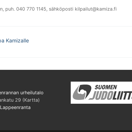
en, puh. 040 770 1145, sähköposti kilpailut@kamiza.fi
oa Kamizalle
nrannan urheilutalo
ankatu 29 (Kartta)
Lappeenranta