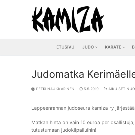
Hyppää
sisältöön
ETUSIVU
JUDO
KARATE
B
Judomatka Kerimäelle
PETRI NAUKKARINEN
5.5.2019
AIKUISET-NUO
Lappeenrannan judoseura kamiza ry järjestää t
Matkan hinta on vain 10 euroa per osallistuja,
tutustumaan judokilpailuihin!