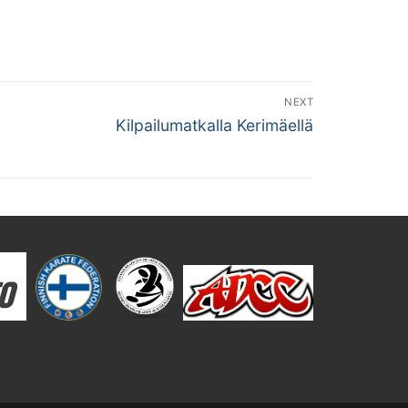
NEXT
Next
Kilpailumatkalla Kerimäellä
post: