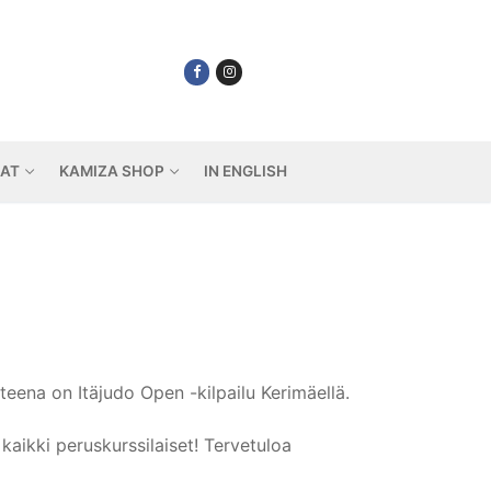
IAT
KAMIZA SHOP
IN ENGLISH
eena on Itäjudo Open -kilpailu Kerimäellä.
 kaikki peruskurssilaiset! Tervetuloa