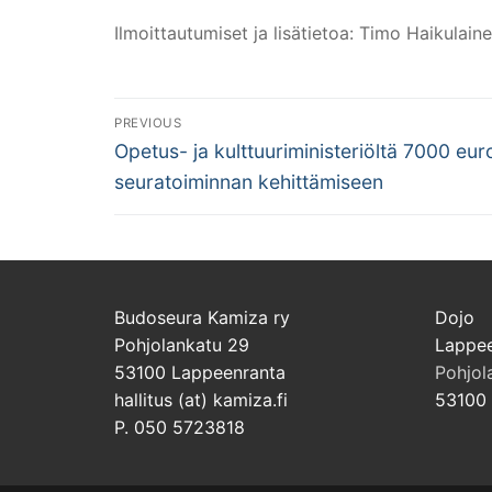
Ilmoittautumiset ja lisätietoa: Timo Haikulain
Artikkelien
PREVIOUS
Previous
selaus
Opetus- ja kulttuuriministeriöltä 7000 eur
post:
seuratoiminnan kehittämiseen
Budoseura Kamiza ry
Dojo
Pohjolankatu 29
Lappee
53100 Lappeenranta
Pohjol
hallitus (at) kamiza.fi
53100 
P. 050 5723818