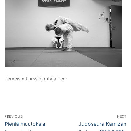
Terveisin kurssinjohtaja Tero
Artikkelien
PREVIOUS
NEXT
selaus
Previous
Next
Pieniä muutoksia
Judoseura Kamizan
post:
post: