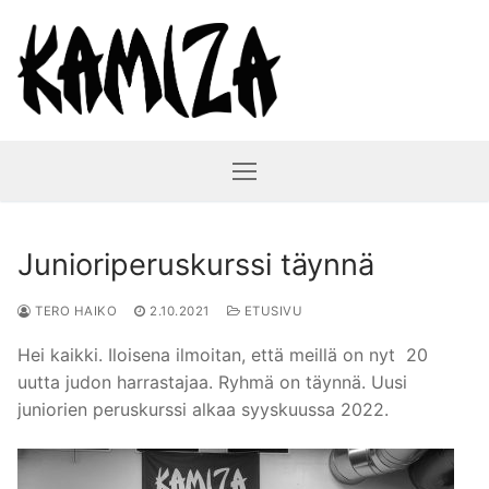
Hyppää
sisältöön
Junioriperuskurssi täynnä
TERO HAIKO
2.10.2021
ETUSIVU
Hei kaikki. Iloisena ilmoitan, että meillä on nyt 20
uutta judon harrastajaa. Ryhmä on täynnä. Uusi
juniorien peruskurssi alkaa syyskuussa 2022.