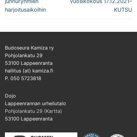
junnuryhmien
vuosikokous 17.12.2021–
harjoitusaikoihin
KUTSU
Budoseura Kamiza ry
Pohjolankatu 29
53100 Lappeenranta
hallitus (at) kamiza.fi
P. 050 5723818
Dojo
Lappeenrannan urheilutalo
Pohjolankatu 29 (Kartta)
53100 Lappeenranta