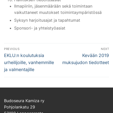
Ilmapiiriin, jäsenmäärään sekä toimintaan
vaikuttaneet muutokset toimintaympäristössä
Syksyn harjoitusajat ja tapahtumat
Sponsori- ja yhteistyöasiat
Artikkelien
PREVIOUS
NEXT
selaus
Previous
Next
EKLU:n koulutuksia
Kevään 2019
post:
post:
urheilijoille, vanhemmille
muksujudon tiedotteet
ja valmentajille
Budoseura Kamiza ry
Pohjolankatu 29