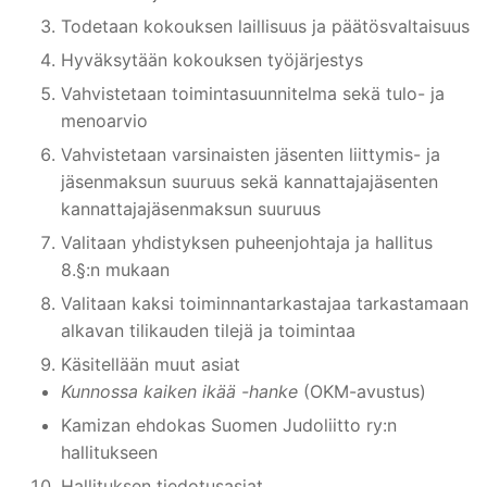
Todetaan kokouksen laillisuus ja päätösvaltaisuus
Hyväksytään kokouksen työjärjestys
Vahvistetaan toimintasuunnitelma sekä tulo- ja
menoarvio
Vahvistetaan varsinaisten jäsenten liittymis- ja
jäsenmaksun suuruus sekä kannattajajäsenten
kannattajajäsenmaksun suuruus
Valitaan yhdistyksen puheenjohtaja ja hallitus
8.§:n mukaan
Valitaan kaksi toiminnantarkastajaa tarkastamaan
alkavan tilikauden tilejä ja toimintaa
Käsitellään muut asiat
Kunnossa kaiken ikää -hanke
(OKM-avustus)
Kamizan ehdokas Suomen Judoliitto ry:n
hallitukseen
Hallituksen tiedotusasiat