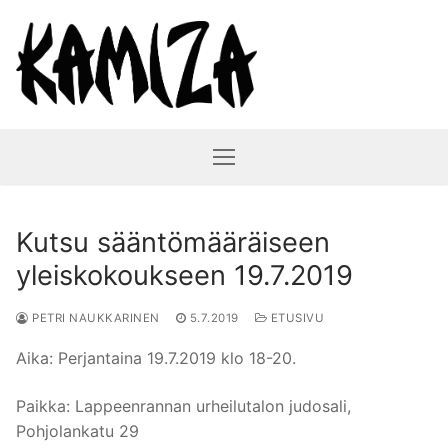
Hyppää
sisältöön
Kutsu sääntömääräiseen
yleiskokoukseen 19.7.2019
PETRI NAUKKARINEN
5.7.2019
ETUSIVU
Aika:
Perjantaina 19.7.2019 klo 18-20.
Paikka: Lappeenrannan u
rheilutalon judosali,
Pohjolankatu 29