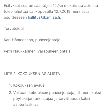
Esitykset seuran sääntöjen 12.§:n mukaisista asioista
tulee lähettää sähköpostilla 12.7.2019 mennessä
osoitteeseen
hallitus@kamiza.fi
.
Tervetuloa!
Kari Hämeenaho, puheenjohtaja
Petri Naukkarinen, v
arapuheenjohtaja
LIITE 1: KOKOUKSEN ASIALISTA
Kokouksen avaus
Valitaan kokouksen puheenjohtaja, sihteeri, kaksi
pöytäkirjantarkastajaa ja tarvittaessa kaksi
ääntenlaskijaa