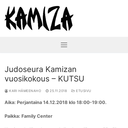
Hyppää
sisältöön
Judoseura Kamizan
vuosikokous – KUTSU
KARI HÄMEENAHO
25.11.2018
ETUSIVU
Aika: Perjantaina 14.12.2018 klo 18:00-19:00.
Paikka: Family Center