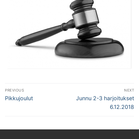
Artikkelien
PREVIOUS
NEXT
selaus
Previous
Next
Pikkujoulut
Junnu 2-3 harjoitukset
post:
post:
6.12.2018