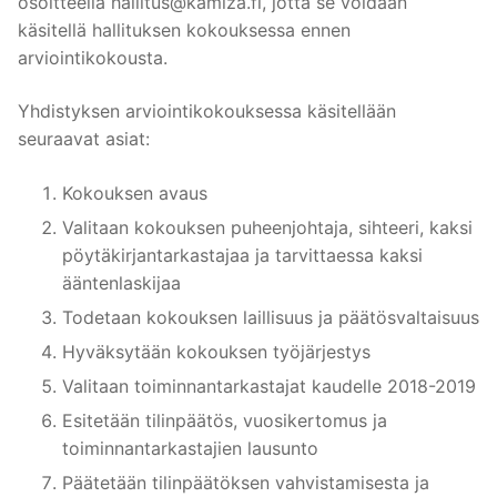
osoitteella
hallitus@kamiza.fi
, jotta se voidaan
käsitellä hallituksen kokouksessa ennen
arviointikokousta.
Yhdistyksen arviointikokouksessa käsitellään
seuraavat asiat:
Kokouksen avaus
Valitaan kokouksen puheenjohtaja, sihteeri, kaksi
pöytäkirjantarkastajaa ja tarvittaessa kaksi
ääntenlaskijaa
Todetaan kokouksen laillisuus ja päätösvaltaisuus
Hyväksytään kokouksen työjärjestys
Valitaan toiminnantarkastajat kaudelle 2018-2019
Esitetään tilinpäätös, vuosikertomus ja
toiminnantarkastajien lausunto
Päätetään tilinpäätöksen vahvistamisesta ja