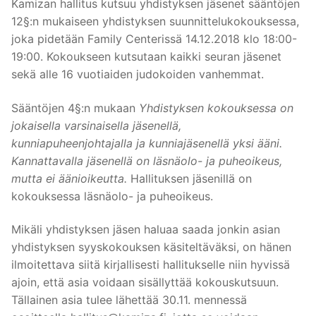
Kamizan hallitus kutsuu yhdistyksen jäsenet sääntöjen
12§:n mukaiseen yhdistyksen suunnittelukokouksessa,
joka pidetään Family Centerissä 14.12.2018 klo 18:00-
19:00. Kokoukseen kutsutaan kaikki seuran jäsenet
sekä alle 16 vuotiaiden judokoiden vanhemmat.
Sääntöjen 4§:n mukaan
Yhdistyksen kokouksessa on
jokaisella varsinaisella jäsenellä,
kunniapuheenjohtajalla ja kunniajäsenellä yksi ääni.
Kannattavalla jäsenellä on läsnäolo- ja puheoikeus,
mutta ei äänioikeutta.
Hallituksen jäsenillä on
kokouksessa läsnäolo- ja puheoikeus.
Mikäli yhdistyksen jäsen haluaa saada jonkin asian
yhdistyksen syyskokouksen käsiteltäväksi, on hänen
ilmoitettava siitä kirjallisesti hallitukselle niin hyvissä
ajoin, että asia voidaan sisällyttää kokouskutsuun.
Tällainen asia tulee lähettää 30.11. mennessä