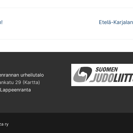
Next
n!
Etelä-Karjalan
post:
nrannan urheilutalo
ankatu 29 (Kartta)
Lappeenranta
za ry