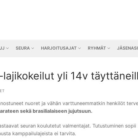
JJ
SEURA
HARJOITUSAJAT
RYHMÄT
JÄSENAS
jikokeilut yli 14v täyttäneil
ET
nnostuneet nuoret ja vähän varttuneemmatkin henkilöt tervet
arateen sekä brasilialaiseen jujutsuun.
astaavat seuran koulutetut valmentajat. Tutustuminen sopii k
ta kamppailulajeista ei tarvita.