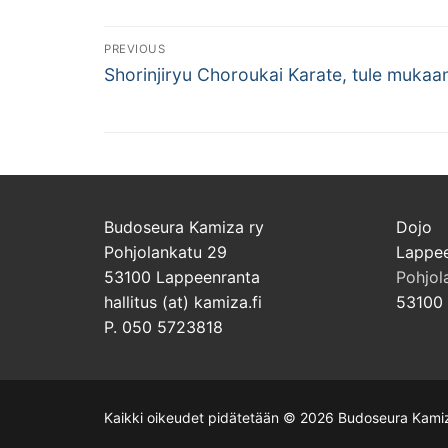
Artikkelien
PREVIOUS
Previous
selaus
Shorinjiryu Choroukai Karate, tule mukaa
post:
Budoseura Kamiza ry
Dojo
Pohjolankatu 29
Lappee
53100 Lappeenranta
Pohjol
hallitus (at) kamiza.fi
53100 
P. 050 5723818
Kaikki oikeudet pidätetään © 2026 Budoseura Kami