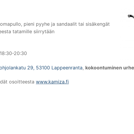
uomapullo, pieni pyyhe ja sandaalit tai sisäkengät
esta tatamille siirrytään
o 18:30-20:30
ohjolankatu 29, 53100 Lappeenranta
,
kokoontuminen urheil
ydät osoitteesta
www.kamiza.fi