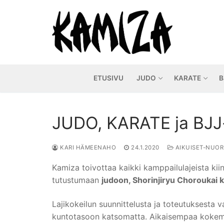
Hyppää
sisältöön
ETUSIVU
JUDO
KARATE
B
JUDO, KARATE ja BJJ-la
KARI HÄMEENAHO
24.1.2020
AIKUISET-NUOR
Kamiza toivottaa kaikki kamppailulajeista kii
tutustumaan
judoon, Shorinjiryu Choroukai k
Lajikokeilun suunnittelusta ja toteutuksesta v
kuntotasoon katsomatta. Aikaisempaa kokemus