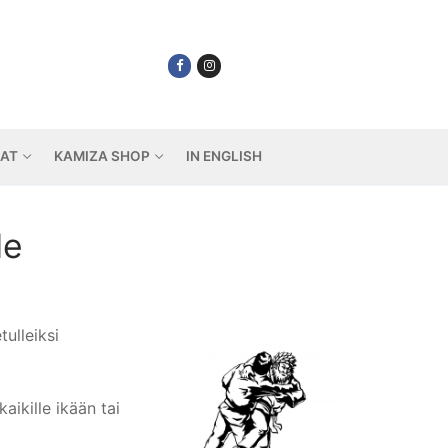
IAT
KAMIZA SHOP
IN ENGLISH
le
ulleiksi
aikille ikään tai