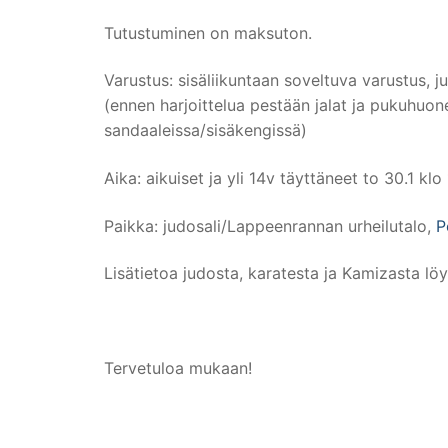
Tutustuminen on maksuton.
Varustus: sisäliikuntaan soveltuva varustus, j
(ennen harjoittelua pestään jalat ja pukuhuone
sandaaleissa/sisäkengissä)
Aika: aikuiset ja yli 14v täyttäneet to 30.1 kl
Paikka: judosali/Lappeenrannan urheilutalo,
P
Lisätietoa judosta, karatesta ja Kamizasta lö
Tervetuloa mukaan!